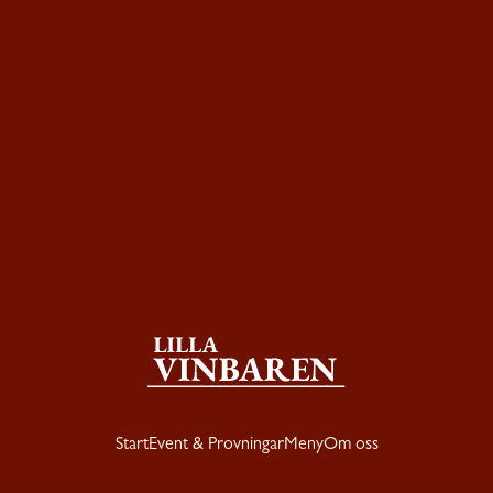
Start
Event & Provningar
Meny
Om oss