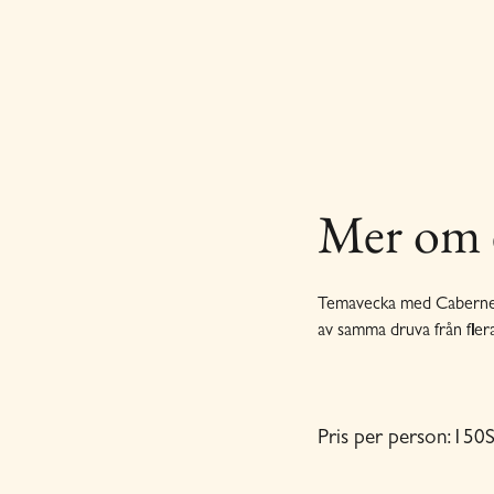
Mer om 
Temavecka med Cabernet S
av samma druva från flera
Pris per person:
150