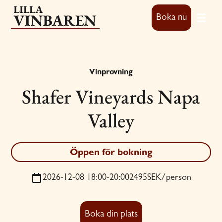
Boka nu
Vinprovning
Shafer Vineyards Napa
Valley
Öppen för bokning
2026-12-08 18:00
-
20:00
2495
SEK/person
Boka din plats