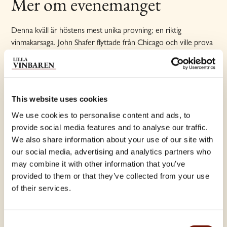
Mer om evenemanget
Denna kväll är höstens mest unika provning; en riktig
vinmakarsaga. John Shafer flyttade från Chicago och ville prova
"The American Dream", att äga en vingård i Kalifornien. Resan
var trög men när bollen väl var i rullning gick det fort. Idag
tillhör Shafer Vineyards ett av de starkaste varumärkena för
Cabernet Sauvignon i hela världen.
This website uses cookies
Denna kväll bjuder på 6 viner med olika druvor från Shafers
We use cookies to personalise content and ads, to
portfölj av fantastiska viner. Provningen presenteras av vår
provide social media features and to analyse our traffic.
Sommelier Anders H Klevås, flerårig ambassadör för
We also share information about your use of our site with
amerikanska viner från Washington till Oregon och Kalifornien.
our social media, advertising and analytics partners who
may combine it with other information that you’ve
Anders säger: "Detta är en absolut superfavorit bland alla
provided to them or that they’ve collected from your use
producenter jag provat i mer än 30 års tid, varje klunk är en
of their services.
fröjd och ett minne".
Consent