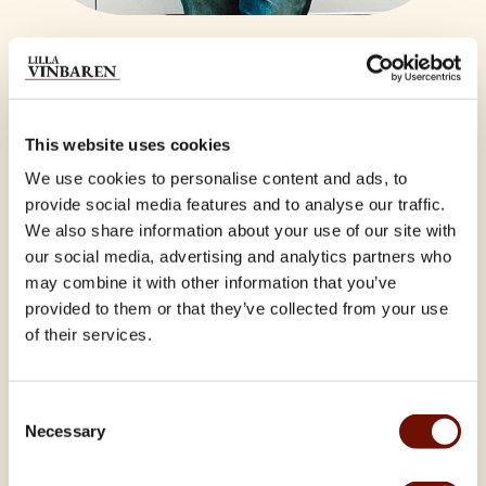
This website uses cookies
Mer om evenemanget
We use cookies to personalise content and ads, to
provide social media features and to analyse our traffic.
We also share information about your use of our site with
Denna kariskmatiska rockmanagern var agenten för många av
our social media, advertising and analytics partners who
världens bästa rockband under 3 decennier men älskade
may combine it with other information that you’ve
givetvis vin som alla vi andra. När sedan resandet tog för
provided to them or that they’ve collected from your use
mycket i anspråk började tankarna gå till vinvärlden. Denna
of their services.
kväll provar vi 6st utvalda viner som presenteras av en mycket
unik och hemlig gäst :-)
Consent
6 viner & pintxos
Necessary
Selection
Pris per person:
595
SEK