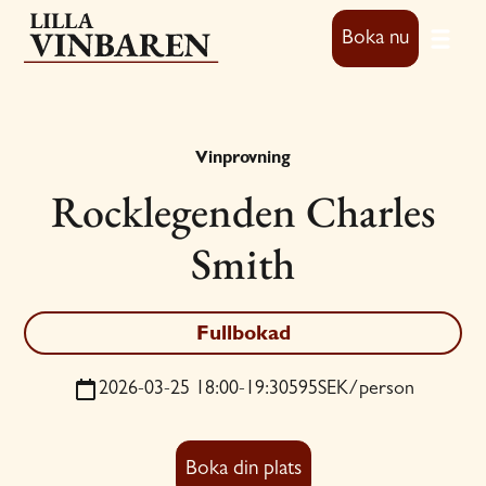
Boka nu
Vinprovning
Rocklegenden Charles
Smith
Fullbokad
2026-03-25 18:00
-
19:30
595
SEK/person
Boka din plats