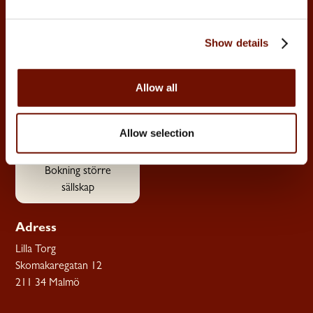
info@lillavinbaren.se
Måndag- 16:00-23:00 från
Observera att vi enbart
25/5
tar emot drop-in och
Tisdag-Torsdag 16:00-
Show details
alltså inte tar emot
23:00
bordsbokningar.
Fredag-Lördag 15:00-00:00
Allow all
Söndag- Stängt
Större sällskap?
Kontakta oss via
Allow selection
knappen nedan.
Bokning större
sällskap
Adress
Lilla Torg
Skomakaregatan 12
211 34 Malmö