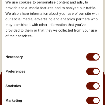
We use cookies to personalise content and ads, to
Provningen avslutas med ett av världens absolut främsta
provide social media features and to analyse our traffic.
shirazvin, 2 årgångar Shiraz och ett oförglömligt toppvin,
We also share information about your use of our site with
sällsynt och med en kolossal smakrikedom.
our social media, advertising and analytics partners who
may combine it with other information that you’ve
provided to them or that they’ve collected from your use
of their services.
Pris per person:
695
SEK
Consent
Necessary
Selection
Preferences
Statistics
Kontakt
Öppettider
Marketing